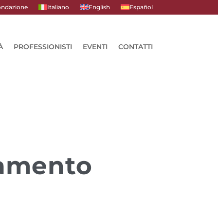
ndazione
Italiano
English
Español
À
PROFESSIONISTI
EVENTI
CONTATTI
ziamento