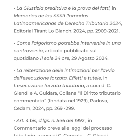
•
La Giustizia predittiva e la prova dei fatti,
in
Memorias de las XXXII Jornadas
Latinoamericanas de Derecho Tributario 2024
,
Editorial Tirant Lo Blanch, 2024, pp. 2909-2021.
•
Come l’algoritmo potrebbe intervenire in una
controversia
, articolo pubblicato sul
quotidiano
Il
sole 24 ore,
29 Agosto 2024.
•
La reiterazione delle intimazioni per l’avvio
dell’esecuzione forzata. Effetti e tutele,
in
L’esecuzione forzata tributaria
, a cura di C.
Glendi e A. Guidara, Collana “Il Diritto tributario
commentato” (fondata nel 1929), Padova,
Cedam, 2024, pp. 269 -299.
•
Art. 4 bis, d.lgs. n. 546 del 1992 ,
in
Commentario breve alle leggi del processo
tributario, a cura di C. Consolo – C. Glendi,