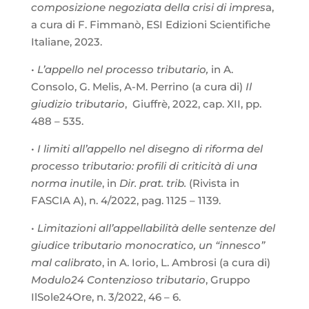
composizione negoziata della crisi di impres
a,
a cura di F. Fimmanò, ESI Edizioni Scientifiche
Italiane, 2023.
•
L’appello nel processo tributario,
in A.
Consolo, G. Melis, A-M. Perrino (a cura di)
Il
giudizio tributario
, Giuffrè, 2022, cap. XII, pp.
488 – 535.
•
I limiti all’appello nel disegno di riforma del
processo tributario: profili di criticità di una
norma inutile
, in
Dir. prat. trib.
(Rivista in
FASCIA A), n. 4/2022, pag. 1125 – 1139.
•
Limitazioni all’appellabilità delle sentenze del
giudice tributario monocratico, un “innesco”
mal calibrato
, in A. Iorio, L. Ambrosi (a cura di)
Modulo24 Contenzioso tributario
, Gruppo
IlSole24Ore, n. 3/2022, 46 – 6.