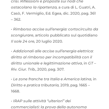
crisi. Riflessioni e proposte sui nodi che
ostacolano la ripartenza,
a cura di L. Guatri, A.
Casò, F. Vermiglio, Ed. Egea, dic. 2020, pag. 361
– 362
.
•
Rimborso accise sull’energia: cortocircuito da
scongiurare
, articolo pubblicato sul quotidiano
Il
sole 24 ore,
20 luglio 2020
.
•
Addizionali alle accise sull’energia elettrica:
diritto al rimborso per incompatibilità con il
diritto unionale e legittimazione attiva
, in
GT –
Riv. Giur. Trib.
, 2020, pag. 307.
•
Le zone franche tra Italia e America latina,
in
Diritto e pratica tributaria,
2019, pag. 1665 –
1668.
•
IRAP sulle attività “ulteriori” dei
commercialisti: la prova della autonoma