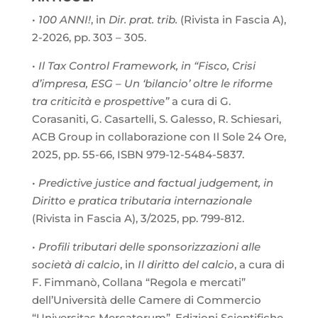
•
100 ANNI!
, in
Dir. prat. trib.
(Rivista in Fascia A),
2-2026, pp. 303 – 305.
•
Il Tax Control Framework, in “Fisco, Crisi
d’impresa, ESG – Un ‘bilancio’ oltre le riforme
tra criticità e prospettive”
a cura di G.
Corasaniti, G. Casartelli, S. Galesso, R. Schiesari,
ACB Group in collaborazione con Il Sole 24 Ore,
2025, pp. 55-66, ISBN 979-12-5484-5837.
•
Predictive justice and factual judgement, in
Diritto e pratica tributaria internazionale
(Rivista in Fascia A), 3/2025, pp. 799-812.
•
Profili tributari delle sponsorizzazioni alle
società di calcio
, in
Il diritto del calcio
, a cura di
F. Fimmanò, Collana “Regola e mercati”
dell’Università delle Camere di Commercio
“Universitas Mercatorum”, Edizioni Scientifiche