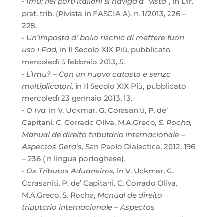
•
Imu: nei porti italiani si naviga a “vista”,
in Dir.
prat. trib. (Rivista in FASCIA A), n. 1/2013, 226 –
228.
•
Un’imposta di bollo rischia di mettere fuori
uso i Pad,
in Il Secolo XIX Più, pubblicato
mercoledì 6 febbraio 2013, 5.
•
L’Imu? – Con un nuovo catasto e senza
moltiplicatori,
in Il Secolo XIX Più, pubblicato
mercoledì 23 gennaio 2013, 13.
•
O Iva,
in V. Uckmar, G. Corasaniti, P. de’
Capitani, C. Corrado Oliva, M.A.Greco,
S. Rocha,
Manual de direito tributario internacionale –
Aspectos Gerais,
San Paolo Dialectica, 2012, 196
– 236 (in lingua portoghese).
•
Os Tributos Aduaneiros,
in V. Uckmar, G.
Corasaniti, P. de’ Capitani, C. Corrado Oliva,
M.A.Greco, S. Rocha,
Manual de direito
tributario internacionale – Aspectos