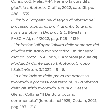
Consolo, G. Melis, A-M. Perrino (a cura di)
Il
giudizio tributario
, Giuffrè, 2022, cap. XII, pp.
488 – 535.
•
I limiti all’appello nel disegno di riforma del
processo tributario: profili di criticità di una
norma inutile
, in
Dir. prat. trib.
(Rivista in
FASCIA A), n. 4/2022, pag. 1125 – 1139.
•
Limitazioni all’appellabilità delle sentenze del
giudice tributario monocratico, un “innesco”
mal calibrato
, in A. Iorio, L. Ambrosi (a cura di)
Modulo24 Contenzioso tributario
, Gruppo
IlSole24Ore, n. 3/2022, 46 – 6.
•
La circolazione della prova tra processo
tributario e processi con termini
, in
La riforma
della giustizia tributaria,
a cura di Cesare
Glendi, Collana “Il Diritto tributario
commentato” (fondata nel 1929) Cedam, 2021,
pag. 187 – 210.