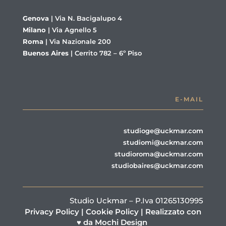
Genova
|
Via N. Bacigalupo 4
Milano
|
Via Agnello 5
Roma
|
Via Nazionale 200
Buenos Aires
|
Cerrito 782 – 6º Piso
E-MAIL
studioge@uckmar.com
studiomi@uckmar.com
studioroma@uckmar.com
studiobaires@uckmar.com
Studio Uckmar – P.Iva 01265130995
Privacy Policy
|
Cookie Policy
|
Realizzato con
♥ da Mochi Design